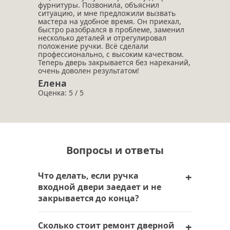
фурнитуры. Позвонила, объяснил
ситуацию, и мне предложили вызвать
мастера на удобное время. Он приехал,
быстро разобрался в проблеме, заменил
несколько деталей и отрегулировал
положение ручки. Всё сделали
профессионально, с высоким качеством.
Теперь дверь закрывается без нареканий,
очень доволен результатом!
Елена
Оценка: 5 / 5
Вопросы и ответы
Что делать, если ручка
входной двери заедает и не
закрывается до конца?
В таком случае лучше обратиться к
Сколько стоит ремонт дверной
мастеру: он проведёт диагностику и