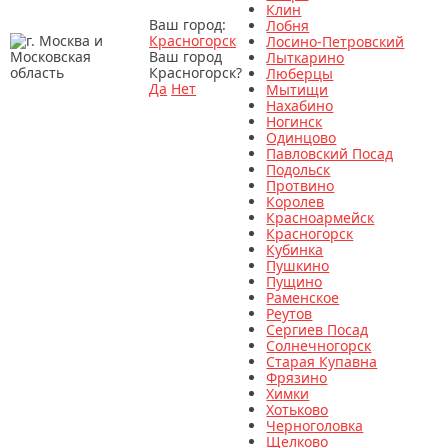
Клин
Ваш город:
Лобня
Красногорск
Лосино-Петровский
Ваш город
Лыткарино
Красногорск?
Люберцы
Да
Нет
Мытищи
Нахабино
Ногинск
Одинцово
Павловский Посад
Подольск
Протвино
Королев
Красноармейск
Красногорск
Кубинка
Пушкино
Пущино
Раменское
Реутов
Сергиев Посад
Солнечногорск
Старая Купавна
Фрязино
Химки
Хотьково
Черноголовка
Щелково