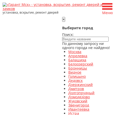
установка, вскрытие, ремонт дверей
Меню
×
Выберите город
Поиск:
По данному запросу ни
одного города не найдено!
Москва
Апрелевка
Балашиха
Белоозерский
Бронницы
Видное
Голицыно
Дедовск
Дзержинский
Дмитров
Долгопрудный
Домодедово
Жуковский
Звенигород
Ивантеевка
Истра