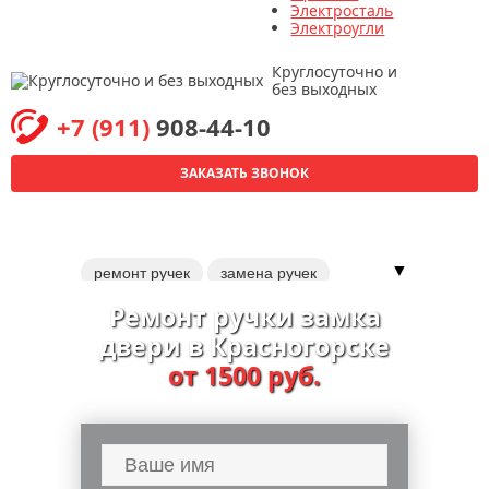
Электросталь
Электроугли
Круглосуточно и
без выходных
+7 (911)
908-44-10
ЗАКАЗАТЬ ЗВОНОК
▼
ремонт ручек
замена ручек
установка ручек
Ремонт ручки замка
установка электронных замков
двери в Красногорске
перекодировка замков
от 1500 руб.
установка дверей
аварийное вскрытие дверей
обивка дверей
ремонт