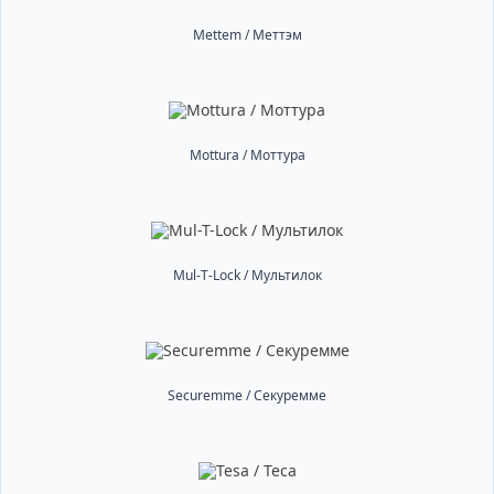
Mettem / Меттэм
Mottura / Моттура
Mul-T-Lock / Мультилок
Securemme / Секуремме