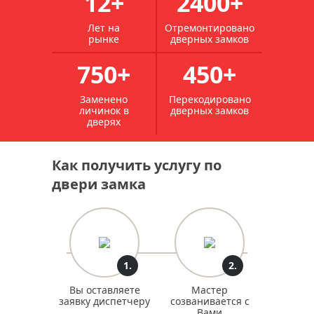
12+
2400+
Лет на
Отремонтировано
рынке
дверных замков
750+
450+
Заменено
Перекодировано
личинок в
дверных замков
дверях
Как получить услугу по
двери замка
1.
2.
Вы оставляете
Мастер
заявку диспетчеру
созванивается с
Вами