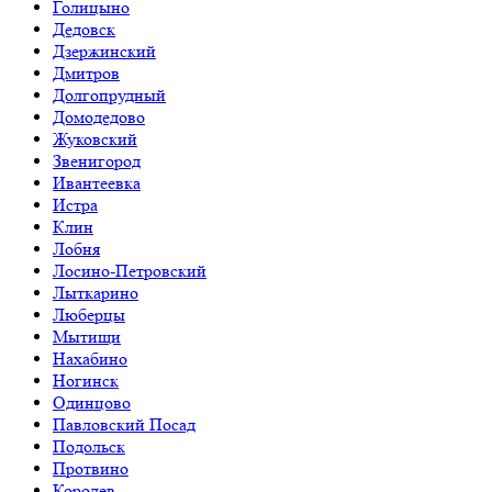
Голицыно
Дедовск
Дзержинский
Дмитров
Долгопрудный
Домодедово
Жуковский
Звенигород
Ивантеевка
Истра
Клин
Лобня
Лосино-Петровский
Лыткарино
Люберцы
Мытищи
Нахабино
Ногинск
Одинцово
Павловский Посад
Подольск
Протвино
Королев